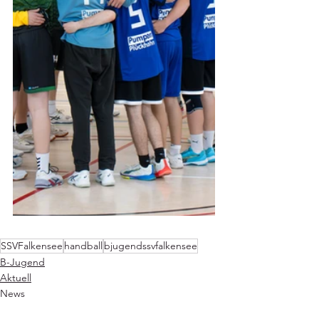
SSVFalkensee
handball
bjugendssvfalkensee
B-Jugend
Aktuell
News