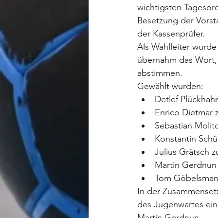
wichtigsten Tagesor
Besetzung der Vorst
der Kassenprüfer.
Als Wahlleiter wurd
übernahm das Wort, 
abstimmen.
Gewählt wurden:
Detlef Plückhah
Enrico Dietmar 
Sebastian Molit
Konstantin Schü
Julius Grätsch 
Martin Gerdnun
Tom Göbelsmann 
In der Zusammensetz
des Jugenwartes ein
Martin Gerdnun.