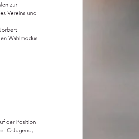
len zur 
es Vereins und 
Norbert 
 den Wahlmodus 
f der Position 
rer C-Jugend, 