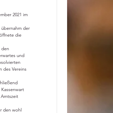
ember 2021 im 
, übernahm der 
ffnete die 
 den 
rwartes und 
solvierten 
on des Vereins 
hließend 
 Kassenwart 
 Amtszeit 
r den wohl 