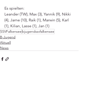
Es spielten:
Leander (TW), Max (3), Yannik (9), Nikki 
(4), Jarne (10), Raik (1), Marwin (5), Karl 
(1), Kilian, Lasse (1), Jan (1)
SSVFalkensee
bjugendssvfalkensee
B-Jugend
Aktuell
News
Alle ansehen
Aktuelle Beiträge