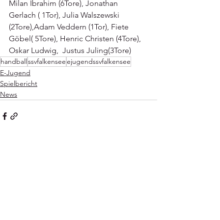
Milan Ibrahim (6Tore), Jonathan 
Gerlach ( 1Tor), Julia Walszewski 
(2Tore),Adam Veddern (1Tor), Fiete 
Göbel( 5Tore), Henric Christen (4Tore), 
Oskar Ludwig,  Justus Juling(3Tore)
handball
ssvfalkensee
ejugendssvfalkensee
E-Jugend
Spielbericht
News
Alle ansehen
Aktuelle Beiträge