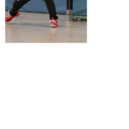
SSVFalkensee
DJugend_SSVFalkensee
D-Jugend
Aktuell
News
Alle ansehen
Aktuelle Beiträge