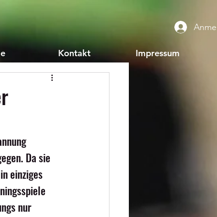
Anme
ie
Kontakt
Impressum
er
annung 
egen. Da sie 
n einziges 
ningsspiele 
ungs nur 