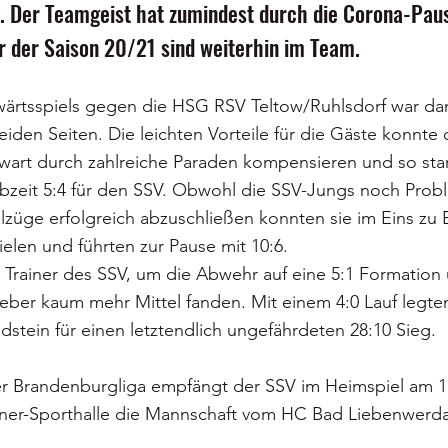
. Der Teamgeist hat zumindest durch die Corona-Paus
ler der Saison 20/21 sind weiterhin im Team.
ärtsspiels gegen die HSG RSV Teltow/Ruhlsdorf war da
iden Seiten. Die leichten Vorteile für die Gäste konnte 
wart durch zahlreiche Paraden kompensieren und so stan
lbzeit 5:4 für den SSV. Obwohl die SSV-Jungs noch Prob
lzüge erfolgreich abzuschließen konnten sie im Eins zu Ei
elen und führten zur Pause mit 10:6.
 Trainer des SSV, um die Abwehr auf eine 5:1 Formation 
ber kaum mehr Mittel fanden. Mit einem 4:0 Lauf legten
stein für einen letztendlich ungefährdeten 28:10 Sieg.
der Brandenburgliga empfängt der SSV im Heimspiel am 1
stner-Sporthalle die Mannschaft vom HC Bad Liebenwerda