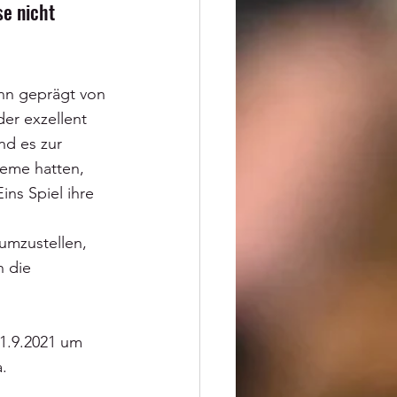
e nicht 
nn geprägt von 
der exzellent 
d es zur 
leme hatten, 
ns Spiel ihre 
umzustellen, 
 die 
1.9.2021 um 
.