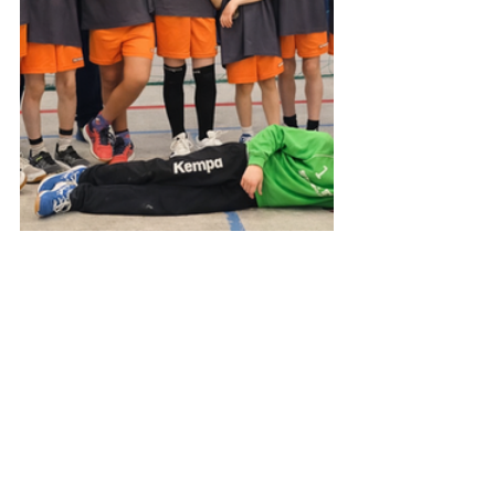
SSVFalkensee
EJugend_SSVFalkensee
E-Jugend
Minis
Aktuell