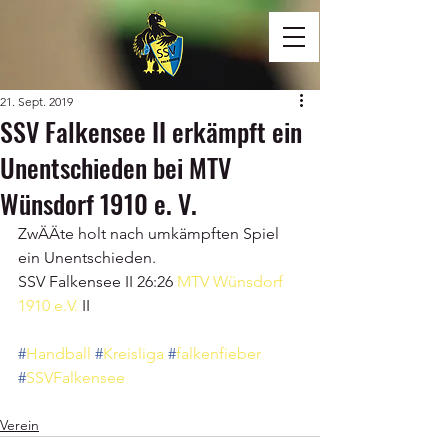
21. Sept. 2019
SSV Falkensee II erkämpft ein
Unentschieden bei MTV
Wünsdorf 1910 e. V.
ZwÄÄte holt nach umkämpften Spiel 
ein Unentschieden. 
SSV Falkensee II 26:26 
MTV Wünsdorf 
1910 e.V.
 II
#
Handball
#
Kreisliga
#
falkenfieber
#
SSVFalkensee
Verein