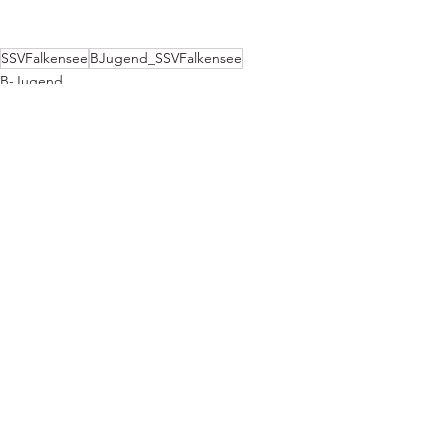
SSVFalkensee
BJugend_SSVFalkensee
B-Jugend
Aktuell
News
Alle ansehen
Aktuelle Beiträge