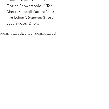
- Florian Schwarzbold: 1 Tor  
- Marco Esmaeil Zadeh: 1 Tor  
- Tim Lukas Götzsche: 3 Tore  
- Justin Koos: 2 Tore
SSVFalkensee
Herren_SSVFalkensee
1. Männer
Aktuell
News
Alle ansehen
Aktuelle Beiträge