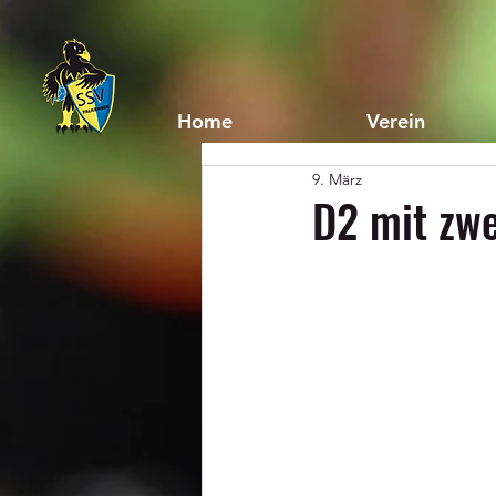
Home
Verein
9. März
D2 mit zw