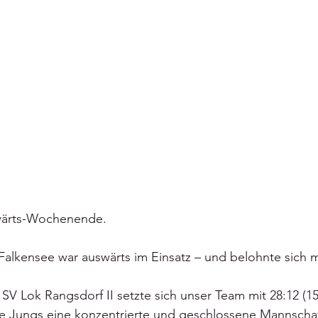
wärts-Wochenende. 
alkensee war auswärts im Einsatz – und belohnte sich m
 SV Lok Rangsdorf II setzte sich unser Team mit 28:12 (15
ie Jungs eine konzentrierte und geschlossene Mannschaf